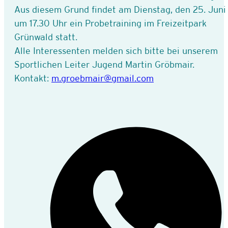
Aus diesem Grund findet am Dienstag, den 25. Juni
um 17.30 Uhr ein Probetraining im Freizeitpark
Grünwald statt.
Alle Interessenten melden sich bitte bei unserem
Sportlichen Leiter Jugend Martin Gröbmair.
Kontakt:
m.groebmair@gmail.com