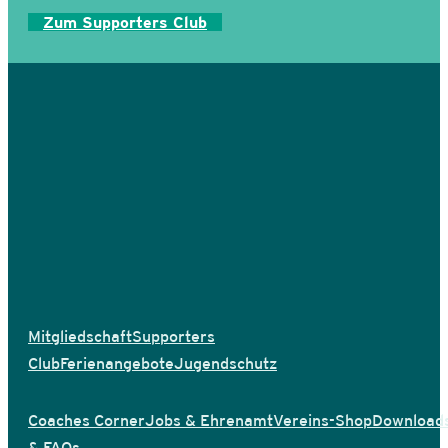
Zum Supporters Club
Mitgliedschaft
Supporters
Club
Ferienangebote
Jugendschutz
Coaches Corner
Jobs & Ehrenamt
Vereins-Shop
Download
& FAQs