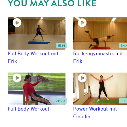
YOU MAY ALSO LIKE
15:14
34:
Full Body Workout mit
Rückengymnastik mit
Erik
Erik
28:23
20:
Full Body Workout
Power Workout mit
Claudia