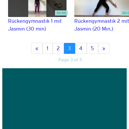
30:00
20:
Rückengymnastik 1 mit
Rückengymnastik 2 mi
Jasmin (30 min)
Jasmin (20 Min.)
«
1
2
3
4
5
»
Page 3 of 5