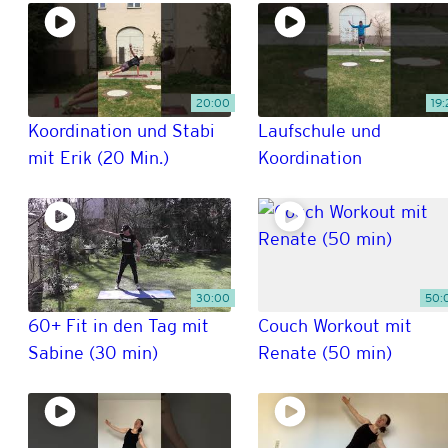
20:00
19:
Koordination und Stabi
Laufschule und
mit Erik (20 Min.)
Koordination
30:00
50:
60+ Fit in den Tag mit
Couch Workout mit
Sabine (30 min)
Renate (50 min)