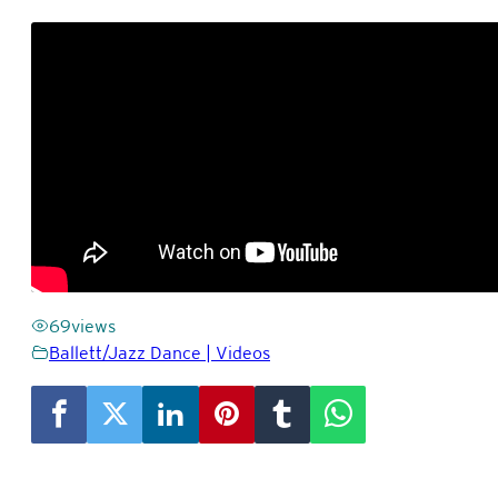
69
views
Ballett/Jazz Dance | Videos