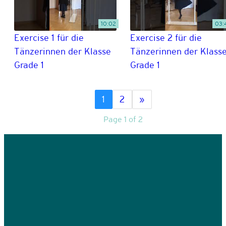
10:02
03:
Exercise 1 für die
Exercise 2 für die
Tänzerinnen der Klasse
Tänzerinnen der Klass
Grade 1
Grade 1
1
2
»
Page 1 of 2