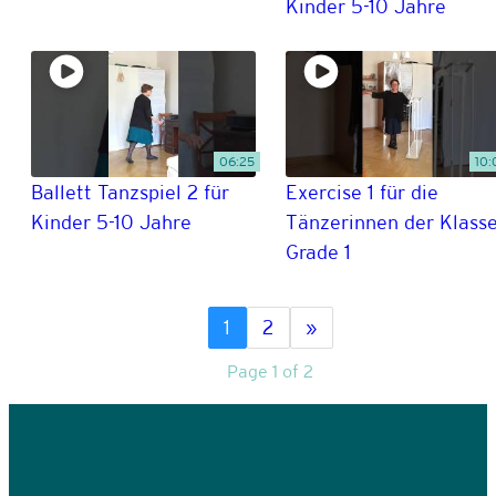
Kinder 5-10 Jahre
06:25
10:
Ballett Tanzspiel 2 für
Exercise 1 für die
Kinder 5-10 Jahre
Tänzerinnen der Klass
Grade 1
1
2
»
Page 1 of 2