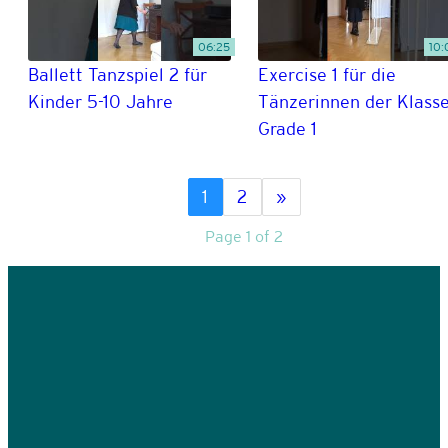
06:25
10:
Ballett Tanzspiel 2 für
Exercise 1 für die
Kinder 5-10 Jahre
Tänzerinnen der Klass
Grade 1
1
2
»
Page 1 of 2