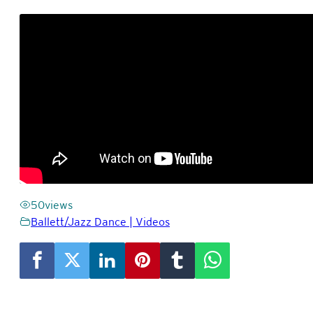
50
views
Ballett/Jazz Dance | Videos