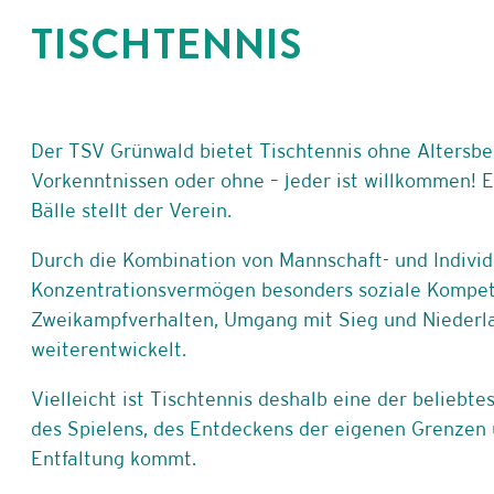
TISCHTENNIS
Skikurse
Tai Chi Chuan
Tischtennis
Der TSV Grünwald bietet Tischtennis ohne Altersbe
Trampolin
Vorkenntnissen oder ohne – jeder ist willkommen! 
Bälle stellt der Verein.
Triathlon
Durch die Kombination von Mannschaft- und Individ
Volleyball
Konzentrationsvermögen besonders soziale Kompeten
Yoga
Zweikampfverhalten, Umgang mit Sieg und Niederla
weiterentwickelt.
Zumba
Vielleicht ist Tischtennis deshalb eine der beliebt
des Spielens, des Entdeckens der eigenen Grenzen
Entfaltung kommt.