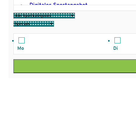
Digitales Sportangebot
Einrad
Eislaufen
Fechten
Mo
Di
Freizeitsport
Fußball Herren
Fußball Jugend
Gerätturnen
Golf
Gymnastik
Hockey